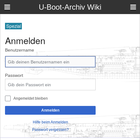
U-Boot-Archiv Wiki
Spezial
Anmelden
Benutzername
Passwort
Angemeldet bleiben
Anmelden
Hilfe beim Anmelden
Passwort vergessen?