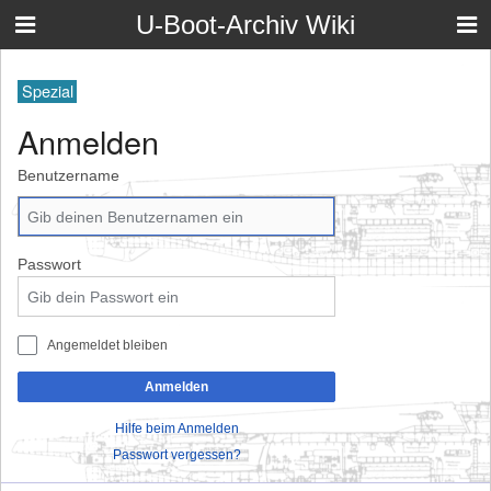
U-Boot-Archiv Wiki
Spezial
Anmelden
Benutzername
Passwort
Angemeldet bleiben
Anmelden
Hilfe beim Anmelden
Passwort vergessen?