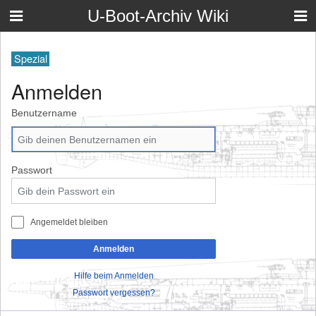
U-Boot-Archiv Wiki
Spezial
Anmelden
Benutzername
Passwort
Angemeldet bleiben
Anmelden
Hilfe beim Anmelden
Passwort vergessen?