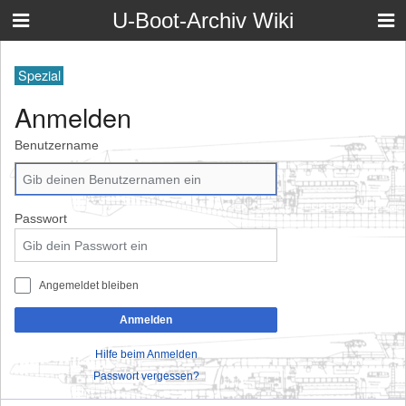
U-Boot-Archiv Wiki
Spezial
Anmelden
Benutzername
Passwort
Angemeldet bleiben
Anmelden
Hilfe beim Anmelden
Passwort vergessen?