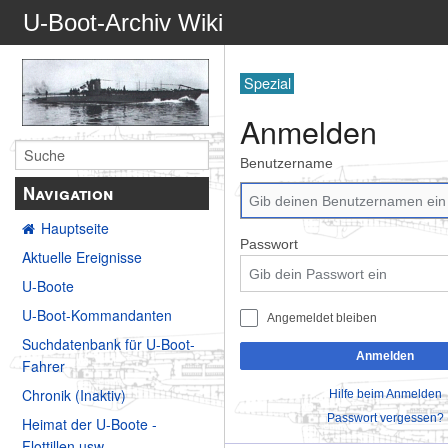
U-Boot-Archiv Wiki
Spezial
Anmelden
Benutzername
Navigation
Hauptseite
Passwort
Aktuelle Ereignisse
U-Boote
U-Boot-Kommandanten
Angemeldet bleiben
Suchdatenbank für U-Boot-
Anmelden
Fahrer
Chronik (Inaktiv)
Hilfe beim Anmelden
Passwort vergessen?
Heimat der U-Boote -
Flottillen usw.