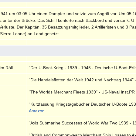
941 um 03:05 Uhr einen Dampfer und setzte zum Angriff vor. Um 05:10
na unter der Brücke. Das Schiff kenterte nach Backbord und versank. U
erluste. Der Kapitän, 35 Besatzungsmitglieder, 2 Artilleristen und 3 
(Sierra Leone) an Land gesetzt.
im Röll
"Der U-Boot-Krieg - 1939 - 1945 - Deutsche U-Boot-Erfol
"Die Handelsflotten der Welt 1942 und Nachtrag 1944" 
"The Worlds Merchant Fleets 1939" - US-Naval Inst.PR 
"Kurzfassung Kriegstagebücher Deutscher U-Boote 1939
Amazon
"Axis Submarine Successes of World War Two 1939 - 194
"British and Commonwealth Merchant Ship Losses to Ax