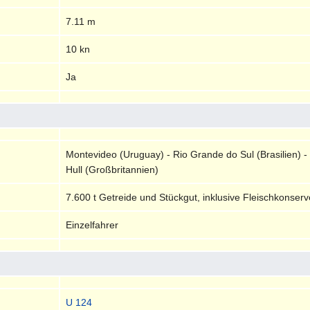
7.11 m
10 kn
Ja
Montevideo (Uruguay) - Rio Grande do Sul (Brasilien) - S
Hull (Großbritannien)
7.600 t Getreide und Stückgut, inklusive Fleischkonse
Einzelfahrer
U 124