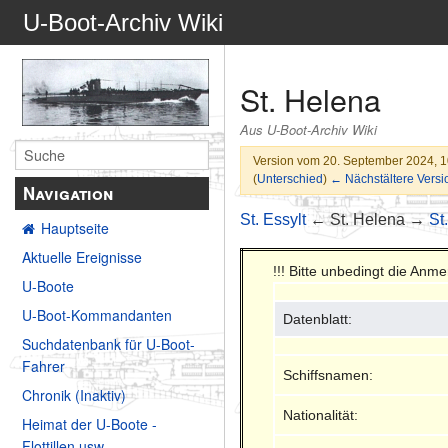
U-Boot-Archiv Wiki
St. Helena
Aus U-Boot-Archiv Wiki
Version vom 20. September 2024, 
(
Unterschied
)
← Nächstältere Versi
Navigation
St. Essylt
← St. Helena →
St
Hauptseite
Aktuelle Ereignisse
!!! Bitte unbedingt die An
U-Boote
U-Boot-Kommandanten
Datenblatt:
Suchdatenbank für U-Boot-
Fahrer
Schiffsnamen:
Chronik (Inaktiv)
Nationalität:
Heimat der U-Boote -
Flottillen usw.