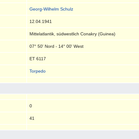
Georg-Wilhelm Schulz
12.04.1941
Mittelatlantik, südwestlich Conakry (Guinea)
07° 50' Nord - 14° 00' West
ET 6117
Torpedo
0
41