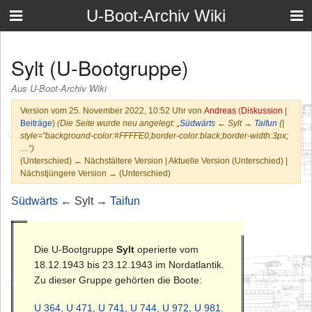
U-Boot-Archiv Wiki
Sylt (U-Bootgruppe)
Aus U-Boot-Archiv Wiki
Version vom 25. November 2022, 10:52 Uhr von
Andreas
(
Diskussion
|
Beiträge
)
(Die Seite wurde neu angelegt: „
Südwärts
← Sylt →
Taifun
{|
style="background-color:#FFFFE0;border-color:black;border-width:3px;
…“)
(Unterschied) ← Nächstältere Version | Aktuelle Version (Unterschied) |
Nächstjüngere Version → (Unterschied)
Südwärts
← Sylt →
Taifun
Die U-Bootgruppe
Sylt
operierte vom
18.12.1943 bis 23.12.1943 im Nordatlantik.
Zu dieser Gruppe gehörten die Boote:
U 364
,
U 471
,
U 741
,
U 744
,
U 972
,
U 981
.