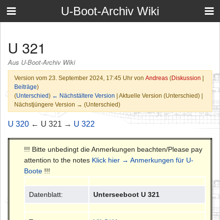
U-Boot-Archiv Wiki
U 321
Aus U-Boot-Archiv Wiki
Version vom 23. September 2024, 17:45 Uhr von
Andreas
(
Diskussion
|
Beiträge
)
(
Unterschied
)
← Nächstältere Version
| Aktuelle Version (Unterschied) |
Nächstjüngere Version → (Unterschied)
U 320
← U 321 →
U 322
!!! Bitte unbedingt die Anmerkungen beachten/Please pay
attention to the notes
Klick hier → Anmerkungen für U-
Boote
!!!
Datenblatt:
Unterseeboot U 321