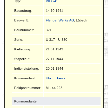
Typ:
VII C/41
Bauauftrag:
14.10.1941
Bauwerft:
Flender Werke AG
, Lübeck
Baunummer:
321
Serie:
U 317 - U 330
Kiellegung:
21.01.1943
Stapellauf:
27.11.1943
Indienststellung:
20.01.1944
Kommandant:
Ulrich Drews
Feldpostnummer:
M - 44 228
Kommandanten