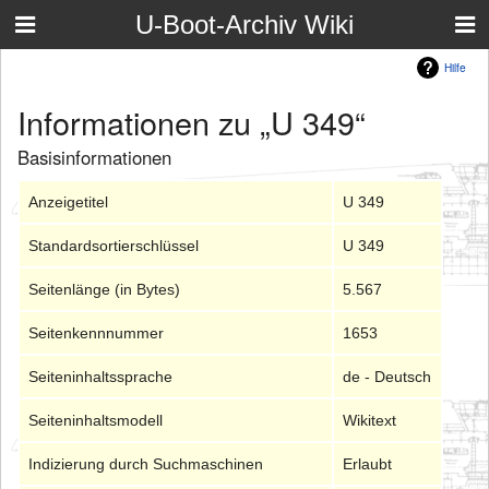
U-Boot-Archiv Wiki
Hilfe
Informationen zu „U 349“
Basisinformationen
Anzeigetitel
U 349
Standardsortierschlüssel
U 349
Seitenlänge (in Bytes)
5.567
Seitenkennnummer
1653
Seiteninhaltssprache
de - Deutsch
Seiteninhaltsmodell
Wikitext
Indizierung durch Suchmaschinen
Erlaubt