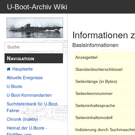
U-Boot-Archiv Wiki
Informationen z
Basisinformationen
Navigation
Anzeigetitel
Hauptseite
Standardsortierschlüssel
Aktuelle Ereignisse
Seitenlänge (in Bytes)
U-Boote
Seitenkennnummer
U-Boot-Kommandanten
Suchdatenbank für U-Boot-
Seiteninhaltssprache
Fahrer
Seiteninhaltsmodell
Chronik (Inaktiv)
Heimat der U-Boote -
Indizierung durch Suchmaschi
Flottillen usw.