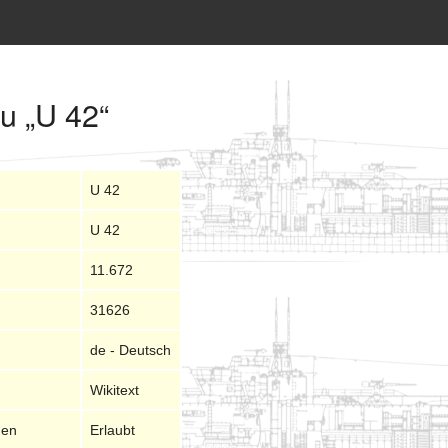
u „U 42“
U 42
U 42
11.672
31626
de - Deutsch
Wikitext
nen
Erlaubt