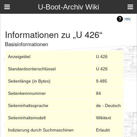
U-Boot-Archiv Wiki
Hilfe
Informationen zu „U 426“
Basisinformationen
Anzeigetitel
U 426
Standardsortierschlüssel
U 426
Seitenlänge (in Bytes)
9.485
Seitenkennnummer
84
Seiteninhaltssprache
de - Deutsch
Seiteninhaltsmodell
Wikitext
Indizierung durch Suchmaschinen
Erlaubt