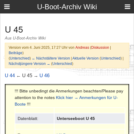
U-Boot-Archiv Wiki
U 45
Aus U-Boot-Archiv Wiki
Version vom 4. Juni 2025, 17:27 Uhr von
Andreas
(
Diskussion
|
Beiträge
)
(
Unterschied
)
← Nächstältere Version
|
Aktuelle Version
(
Unterschied
) |
Nächstjüngere Version →
(
Unterschied
)
U 44
← U 45 →
U 46
!!! Bitte unbedingt die Anmerkungen beachten/Please pay
attention to the notes
Klick hier → Anmerkungen für U-
Boote
!!!
Datenblatt:
Unterseeboot U 45