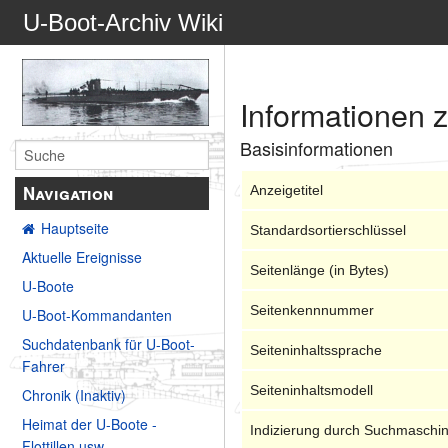
U-Boot-Archiv Wiki
Informationen 
Basisinformationen
Navigation
Anzeigetitel
Hauptseite
Standardsortierschlüssel
Aktuelle Ereignisse
Seitenlänge (in Bytes)
U-Boote
Seitenkennnummer
U-Boot-Kommandanten
Suchdatenbank für U-Boot-
Seiteninhaltssprache
Fahrer
Seiteninhaltsmodell
Chronik (Inaktiv)
Heimat der U-Boote -
Indizierung durch Suchmaschi
Flottillen usw.