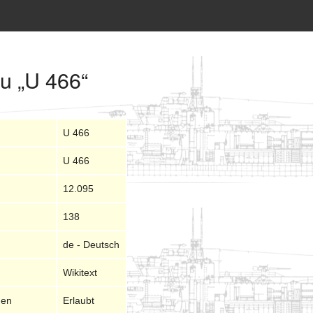
zu „U 466“
U 466
U 466
12.095
138
de - Deutsch
Wikitext
nen
Erlaubt