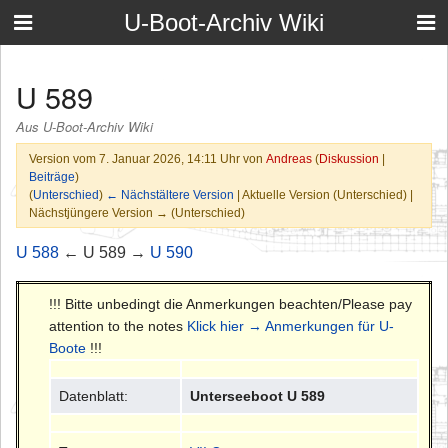
U-Boot-Archiv Wiki
U 589
Aus U-Boot-Archiv Wiki
Version vom 7. Januar 2026, 14:11 Uhr von
Andreas
(
Diskussion
|
Beiträge
)
(
Unterschied
)
← Nächstältere Version
| Aktuelle Version (Unterschied) |
Nächstjüngere Version → (Unterschied)
U 588
← U 589 →
U 590
!!! Bitte unbedingt die Anmerkungen beachten/Please pay
attention to the notes
Klick hier → Anmerkungen für U-
Boote
!!!
Datenblatt:
Unterseeboot U 589