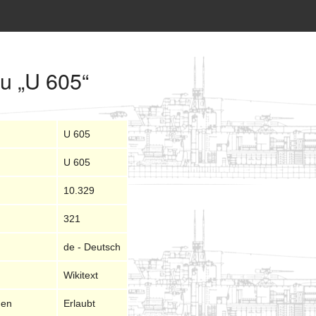
zu „U 605“
U 605
U 605
10.329
321
de - Deutsch
Wikitext
nen
Erlaubt