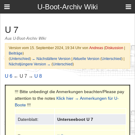
U-Boot-Archiv Wiki
U 7
Aus U-Boot-Archiv Wiki
Version vom 15. September 2024, 19:34 Uhr von
Andreas
(
Diskussion
|
Beiträge
)
(
Unterschied
)
← Nächstältere Version
|
Aktuelle Version
(
Unterschied
) |
Nächstjüngere Version →
(
Unterschied
)
U 6
← U 7 →
U 8
!!! Bitte unbedingt die Anmerkungen beachten/Please pay
attention to the notes
Klick hier → Anmerkungen für U-
Boote
!!!
Datenblatt:
Unterseeboot U 7