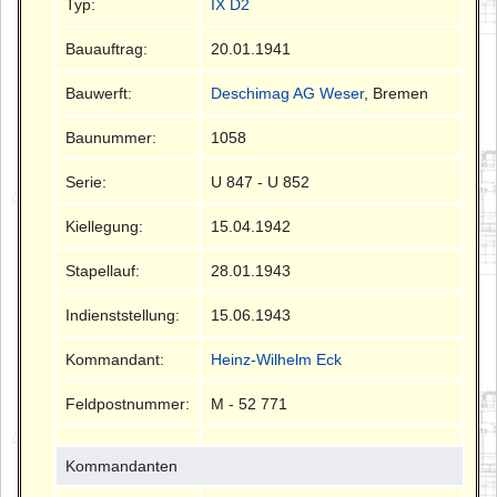
Typ:
IX D2
Bauauftrag:
20.01.1941
Bauwerft:
Deschimag AG Weser
, Bremen
Baunummer:
1058
Serie:
U 847 - U 852
Kiellegung:
15.04.1942
Stapellauf:
28.01.1943
Indienststellung:
15.06.1943
Kommandant:
Heinz-Wilhelm Eck
Feldpostnummer:
M - 52 771
Kommandanten