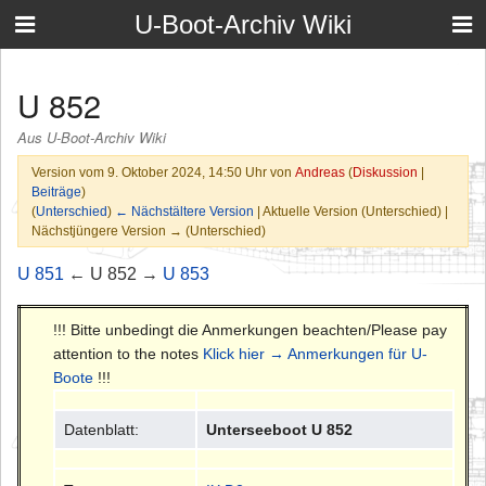
U-Boot-Archiv Wiki
U 852
Aus U-Boot-Archiv Wiki
Version vom 9. Oktober 2024, 14:50 Uhr von
Andreas
(
Diskussion
|
Beiträge
)
(
Unterschied
)
← Nächstältere Version
| Aktuelle Version (Unterschied) |
Nächstjüngere Version → (Unterschied)
U 851
← U 852 →
U 853
!!! Bitte unbedingt die Anmerkungen beachten/Please pay
attention to the notes
Klick hier → Anmerkungen für U-
Boote
!!!
Datenblatt:
Unterseeboot U 852