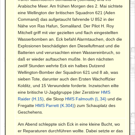
Arabische Meer. Am frühen Morgen des 2. Mai sichtete
eine Wellington der britischen Squadron 621 (Aden
Command) das aufgetaucht fahrende U 852 in der
Nähe von Ras Hafun, Somaliland. Der Pilot H. Roy
Mitchell griff mit vier gezielten und flach eingestellten
Wasserbomben an. Eck befahl Alarmtauchen, doch die
Explosionen beschädigten den Dieselluftmast und die
Batterien und verursachten einen Wassereinbruch, so
daß er wieder auftauchen mußte. In den nächsten
zwölf Stunden wehrte Eck ein halbes Dutzend
Wellington-Bomber der Squadron 621 und 8 ab, was
sieben Tote, darunter auch den Ersten Wachoffizier
Kolditz, und 15 Verwundete forderte. Inzwischen eilte
eine britische U-Jagdgruppe (der Zerstörer
HMS
Raider (H.15)
, die Sloop
HMS Falmouth (L.34)
und die
Fregatte
HMS Parrett (K.304)
) zum Schauplatz des
Geschehens.
Am Abend schleppte sich Eck in eine kleine Bucht, wo
er Reparaturen durchführen wollte. Dabei setzte er das