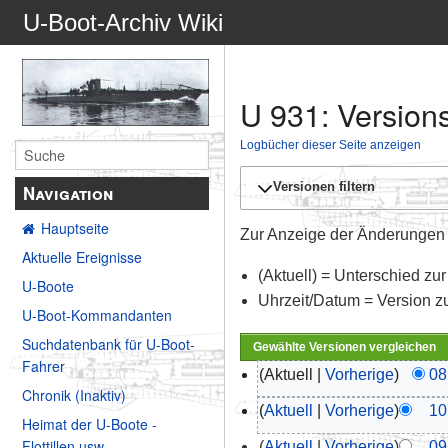
U-Boot-Archiv Wiki
U 931: Version
Logbücher dieser Seite anzeigen
Versionen filtern
Navigation
Hauptseite
Zur Anzeige der Änderungen e
Aktuelle Ereignisse
(Aktuell) = Unterschied zur
U-Boote
Uhrzeit/Datum = Version z
U-Boot-Kommandanten
Suchdatenbank für U-Boot-
Fahrer
Aktuell
Vorherige
08
Chronik (Inaktiv)
Aktuell
Vorherige
10
Heimat der U-Boote -
Flottillen usw.
Aktuell
Vorherige
09