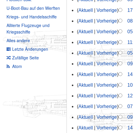
U-Boot-Bau auf den Werften
Aktuell
Vorherige
17
Kriegs- und Handelsschiffe
Aktuell
Vorherige
08
Alliierte Flugzeuge und
Kriegsschiffe
Aktuell
Vorherige
05
Alles andere
Aktuell
Vorherige
11
Letzte Änderungen
Aktuell
Vorherige
05
Zufällige Seite
Aktuell
Vorherige
09
Atom
Aktuell
Vorherige
14
Aktuell
Vorherige
10
Aktuell
Vorherige
12
Aktuell
Vorherige
07
Aktuell
Vorherige
09
Aktuell
Vorherige
14