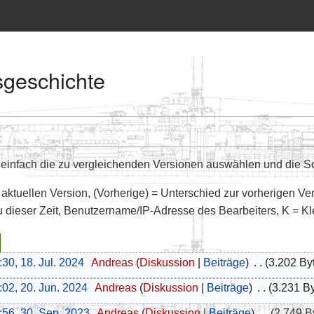
sgeschichte
infach die zu vergleichenden Versionen auswählen und die Sch
 aktuellen Version, (Vorherige) = Unterschied zur vorherigen Ve
u dieser Zeit, Benutzername/IP-Adresse des Bearbeiters, K = K
:30, 18. Jul. 2024
‎
Andreas
Diskussion
Beiträge
‎
3.202 By
:02, 20. Jun. 2024
‎
Andreas
Diskussion
Beiträge
‎
3.231 B
:56, 30. Sep. 2023
‎
Andreas
Diskussion
Beiträge
‎
2.749 B