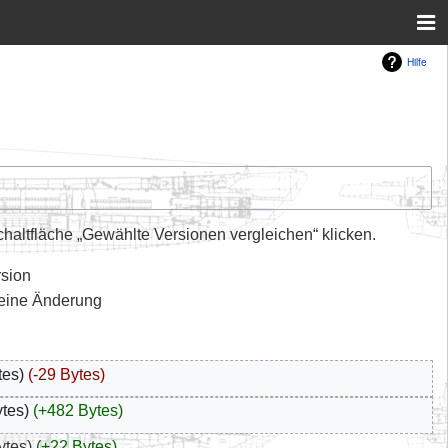
Hilfe
altfläche „Gewählte Versionen vergleichen“ klicken.
rsion
leine Änderung
tes
-29 Bytes
ytes
+482 Bytes
ytes
+22 Bytes