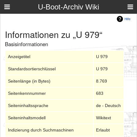
U-Boot-Archiv Wiki
Hilfe
Informationen zu „U 979“
Basisinformationen
Anzeigetitel
U 979
Standardsortierschlüssel
U 979
Seitenlänge (in Bytes)
8.769
Seitenkennnummer
683
Seiteninhaltssprache
de - Deutsch
Seiteninhaltsmodell
Wikitext
Indizierung durch Suchmaschinen
Erlaubt