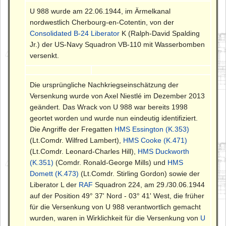
U 988 wurde am 22.06.1944, im Ärmelkanal
nordwestlich Cherbourg-en-Cotentin, von der
Consolidated B-24 Liberator
K (Ralph-David Spalding
Jr.) der US-Navy Squadron VB-110 mit Wasserbomben
versenkt.
Die ursprüngliche Nachkriegseinschätzung der
Versenkung wurde von Axel Niestlé im Dezember 2013
geändert. Das Wrack von U 988 war bereits 1998
geortet worden und wurde nun eindeutig identifiziert.
Die Angriffe der Fregatten
HMS Essington (K.353)
(Lt.Comdr. Wilfred Lambert),
HMS Cooke (K.471)
(Lt.Comdr. Leonard-Charles Hill),
HMS Duckworth
(K.351)
(Comdr. Ronald-George Mills) und
HMS
Domett (K.473)
(Lt.Comdr. Stirling Gordon) sowie der
Liberator L der
RAF
Squadron 224, am 29./30.06.1944
auf der Position 49° 37' Nord - 03° 41' West, die früher
für die Versenkung von U 988 verantwortlich gemacht
wurden, waren in Wirklichkeit für die Versenkung von
U