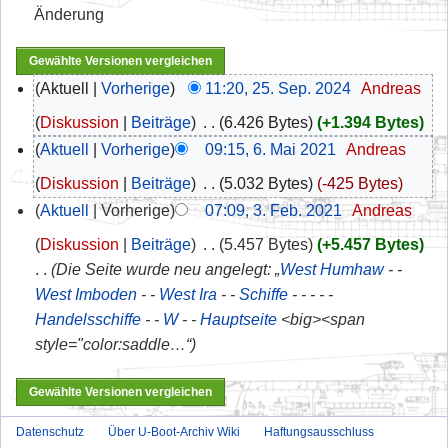
Änderung
Aktuell
Vorherige
11:20, 25. Sep. 2024
‎
Andreas
Diskussion
Beiträge
‎
6.426 Bytes
+1.394 Bytes
Aktuell
Vorherige
09:15, 6. Mai 2021
‎
Andreas
Diskussion
Beiträge
‎
5.032 Bytes
-425 Bytes
Aktuell
Vorherige
07:09, 3. Feb. 2021
‎
Andreas
Diskussion
Beiträge
‎
5.457 Bytes
+5.457 Bytes
Die Seite wurde neu angelegt: „
West Humhaw
- -
West Imboden
- -
West Ira
- -
Schiffe
- - - - -
Handelsschiffe
- -
W
- -
Hauptseite
<big><span
style="color:saddle…“
Datenschutz
Über U-Boot-Archiv Wiki
Haftungsausschluss