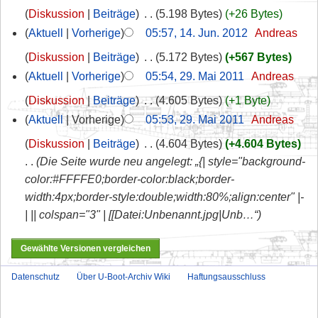
Diskussion
Beiträge
‎
5.198 Bytes
+26 Bytes
Aktuell
Vorherige
05:57, 14. Jun. 2012
‎
Andreas
Diskussion
Beiträge
‎
5.172 Bytes
+567 Bytes
Aktuell
Vorherige
05:54, 29. Mai 2011
‎
Andreas
Diskussion
Beiträge
‎
4.605 Bytes
+1 Byte
Aktuell
Vorherige
05:53, 29. Mai 2011
‎
Andreas
Diskussion
Beiträge
‎
4.604 Bytes
+4.604 Bytes
Die Seite wurde neu angelegt: „{| style="background-
color:#FFFFE0;border-color:black;border-
width:4px;border-style:double;width:80%;align:center" |-
| || colspan="3" | [[Datei:Unbenannt.jpg|Unb…“
Datenschutz
Über U-Boot-Archiv Wiki
Haftungsausschluss