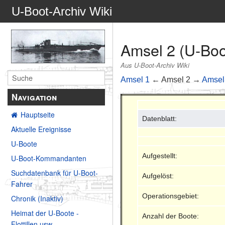
U-Boot-Archiv Wiki
Amsel 2 (U-Boo
Aus U-Boot-Archiv Wiki
Amsel 1
← Amsel 2 →
Amsel
Navigation
Hauptseite
Datenblatt:
Aktuelle Ereignisse
U-Boote
Aufgestellt:
U-Boot-Kommandanten
Suchdatenbank für U-Boot-
Aufgelöst:
Fahrer
Operationsgebiet:
Chronik (Inaktiv)
Heimat der U-Boote -
Anzahl der Boote:
Flottillen usw.