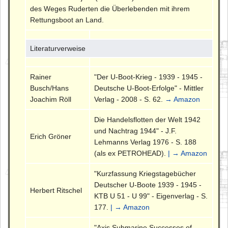
des Weges Ruderten die Überlebenden mit ihrem
Rettungsboot an Land.
Literaturverweise
Rainer
"Der U-Boot-Krieg - 1939 - 1945 -
Busch/Hans
Deutsche U-Boot-Erfolge" - Mittler
Joachim Röll
Verlag - 2008 - S. 62.
→ Amazon
Die Handelsflotten der Welt 1942
und Nachtrag 1944" - J.F.
Erich Gröner
Lehmanns Verlag 1976 - S. 188
(als ex PETROHEAD).
| → Amazon
"Kurzfassung Kriegstagebücher
Deutscher U-Boote 1939 - 1945 -
Herbert Ritschel
KTB U 51 - U 99" - Eigenverlag - S.
177.
| → Amazon
"Axis Submarine Successes of