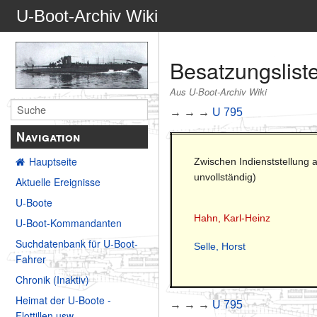
U-Boot-Archiv Wiki
Besatzungslist
Aus U-Boot-Archiv Wiki
→ → →
U 795
Navigation
Hauptseite
Zwischen Indienststellung
unvollständig)
Aktuelle Ereignisse
U-Boote
Hahn, Karl-Heinz
U-Boot-Kommandanten
Suchdatenbank für U-Boot-
Selle, Horst
Fahrer
Chronik (Inaktiv)
Heimat der U-Boote -
→ → →
U 795
Flottillen usw.