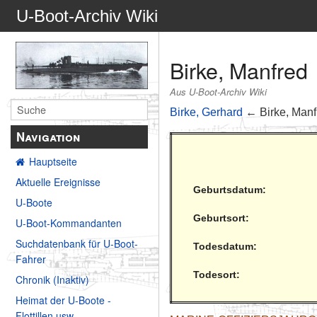
U-Boot-Archiv Wiki
Birke, Manfred
Aus U-Boot-Archiv Wiki
Birke, Gerhard
← Birke, Man
Navigation
Hauptseite
Aktuelle Ereignisse
Geburtsdatum:
U-Boote
Geburtsort:
U-Boot-Kommandanten
Suchdatenbank für U-Boot-
Todesdatum:
Fahrer
Todesort:
Chronik (Inaktiv)
Heimat der U-Boote -
Flottillen usw.