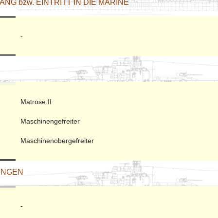
NG bzw. EINTRITT IN DIE MARINE
-
Matrose II
Maschinengefreiter
Maschinenobergefreiter
UNGEN
-