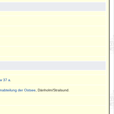
w 37 a
.
mmabteilung der Ostsee
, Dänholm/Stralsund.