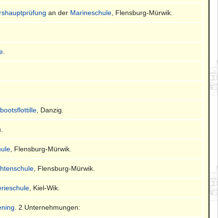
ershauptprüfung
an der
Marineschule
, Flensburg-Mürwik.
le
.
ootsflottille
, Danzig.
u.
ule
, Flensburg-Mürwik.
chtenschule
, Flensburg-Mürwik.
lerieschule
, Kiel-Wik.
ening
. 2 Unternehmungen: