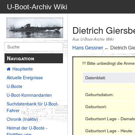
U-Boot-Archiv Wiki
Dietrich Giersb
Aus U-Boot-Archiv Wiki
Hans Gessner
← Dietrich Gi
Navigation
!!! Bitte unbedingt die Anm
Hauptseite
Aktuelle Ereignisse
Datenblatt:
U-Boote
U-Boot-Kommandanten
Geburtsdatum:
Suchdatenbank für U-Boot-
Geburtsort:
Fahrer
Chronik (Inaktiv)
Geburtsort Lage - Damals
Heimat der U-Boote -
Geburtsort Lage - Heute:
Flottillen usw.