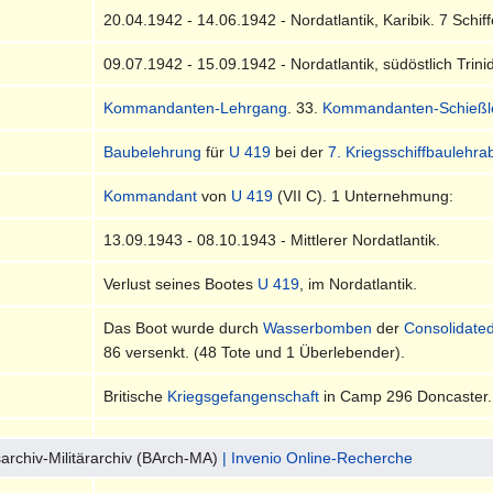
20.04.1942 - 14.06.1942 - Nordatlantik, Karibik. 7 Schif
09.07.1942 - 15.09.1942 - Nordatlantik, südöstlich Tri
Kommandanten-Lehrgang
. 33.
Kommandanten-Schießl
Baubelehrung
für
U 419
bei der
7. Kriegsschiffbaulehra
Kommandant
von
U 419
(VII C). 1 Unternehmung:
13.09.1943 - 08.10.1943 - Mittlerer Nordatlantik.
Verlust seines Bootes
U 419
, im Nordatlantik.
Das Boot wurde durch
Wasserbomben
der
Consolidated
86 versenkt. (48 Tote und 1 Überlebender).
Britische
Kriegsgefangenschaft
in Camp 296 Doncaster.
archiv-Militärarchiv (BArch-MA)
| Invenio Online-Recherche