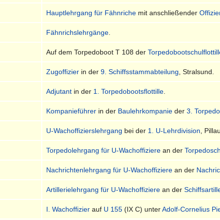
Hauptlehrgang für Fähnriche
mit anschließender
Offizi
Fähnrichslehrgänge
.
Auf dem Torpedoboot T 108 der
Torpedobootschulflottil
Zugoffizier
in der
9. Schiffsstammabteilung
, Stralsund.
Adjutant
in der
1. Torpedobootsflottille
.
Kompanieführer
in der
Baulehrkompanie
der
3. Torpedob
U-Wachoffizierslehrgang
bei der
1. U-Lehrdivision
, Pilla
Torpedolehrgang für U-Wachoffiziere
an der
Torpedosch
Nachrichtenlehrgang für U-Wachoffiziere
an der
Nachri
Artillerielehrgang für U-Wachoffiziere
an der
Schiffsartil
I. Wachoffizier
auf
U 155
(IX C) unter
Adolf-Cornelius Pi