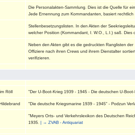
Die Personalakten-Sammlung. Dies ist die Quelle für ei
Jede Ernennung zum Kommandanten, basiert rechtlich 
Stellenbesetzungslisten. In den Akten der Seekriegsleitu
welcher Position (Kommandant, I. W.O., L.I.) saß. Dies 
Neben den Akten gibt es die gedruckten Ranglisten der
Offiziere nach ihren Crews und ihrem Dienstalter sortie
verifizieren.
im Röll
"Der U-Boot-Krieg 1939 - 1945 - Die deutschen U-Boot-
Hildebrand
"Die deutsche Kriegsmarine 1939 - 1945" - Podzun Verla
"Meyers Orts- und Verkehrslexikon des Deutschen Reiches
1935.
| → ZVAB - Antiquariat