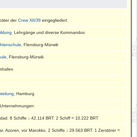
Später der
Crew XII/39
eingegliedert.
bildung
, Lehrgänge und diverse Kommandos.
chtenschule
, Flensburg-Mürwik
ule
, Flensburg-Mürwik.
enhafen.
bteilung
, Hamburg.
3 Unternehmungen:
idad. 8 Schiffe ↓ 42.114 BRT. 2 Schiff ≈ 10.222 BRT.
ltar, Azoren, vor Marokko. 2 Schiffe ↓ 29.563 BRT. 1 Zerstörer ≈