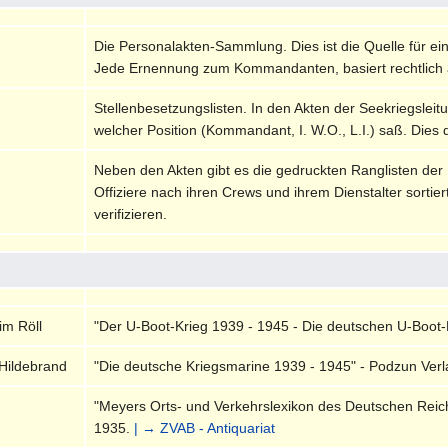
Die Personalakten-Sammlung. Dies ist die Quelle für ei
Jede Ernennung zum Kommandanten, basiert rechtlich 
Stellenbesetzungslisten. In den Akten der Seekriegsleitu
welcher Position (Kommandant, I. W.O., L.I.) saß. Dies 
Neben den Akten gibt es die gedruckten Ranglisten der
Offiziere nach ihren Crews und ihrem Dienstalter sortie
verifizieren.
im Röll
"Der U-Boot-Krieg 1939 - 1945 - Die deutschen U-Boot-
Hildebrand
"Die deutsche Kriegsmarine 1939 - 1945" - Podzun Verla
"Meyers Orts- und Verkehrslexikon des Deutschen Reiches
1935.
| → ZVAB - Antiquariat