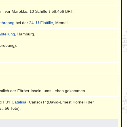
en, vor Marokko. 10 Schiffe ↓ 58.456 BRT.
ehrgang
bei der
24. U-Flottille
, Memel.
abteilung
, Hamburg.
rprobung).
stlich der Färöer Inseln, ums Leben gekommen.
d PBY Catalina
(Canso) P (David-Ernest Hornell) der
t, 56 Tote).