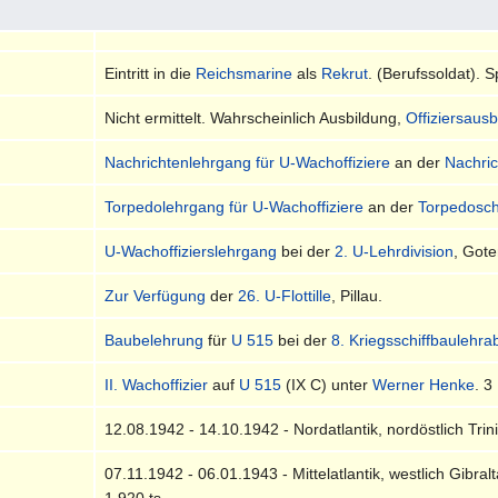
Eintritt in die
Reichsmarine
als
Rekrut
. (Berufssoldat). 
Nicht ermittelt. Wahrscheinlich Ausbildung,
Offiziersaus
Nachrichtenlehrgang für U-Wachoffiziere
an der
Nachri
Torpedolehrgang für U-Wachoffiziere
an der
Torpedosch
U-Wachoffizierslehrgang
bei der
2. U-Lehrdivision
, Got
Zur Verfügung
der
26. U-Flottille
, Pillau.
Baubelehrung
für
U 515
bei der
8. Kriegsschiffbaulehra
II. Wachoffizier
auf
U 515
(IX C) unter
Werner Henke
. 
12.08.1942 - 14.10.1942 - Nordatlantik, nordöstlich Trin
07.11.1942 - 06.01.1943 - Mittelatlantik, westlich Gibra
1.920 ts.