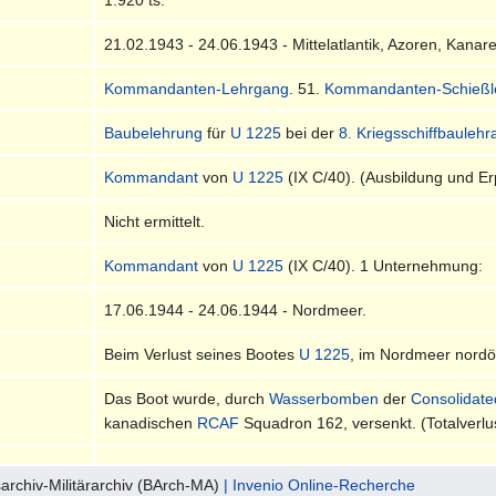
21.02.1943 - 24.06.1943 - Mittelatlantik, Azoren, Kanar
Kommandanten-Lehrgang
. 51.
Kommandanten-Schießl
Baubelehrung
für
U 1225
bei der
8. Kriegsschiffbaulehr
Kommandant
von
U 1225
(IX C/40). (Ausbildung und E
Nicht ermittelt.
Kommandant
von
U 1225
(IX C/40). 1 Unternehmung:
17.06.1944 - 24.06.1944 - Nordmeer.
Beim Verlust seines Bootes
U 1225
, im Nordmeer nordö
Das Boot wurde, durch
Wasserbomben
der
Consolidate
kanadischen
RCAF
Squadron 162, versenkt. (Totalverlus
archiv-Militärarchiv (BArch-MA)
| Invenio Online-Recherche