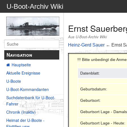
U-Boot-Archiv Wiki
Ernst Sauerber
Aus U-Boot-Archiv Wiki
Heinz-Gerd Sauer
← Ernst S
Navigation
!!! Bitte unbedingt die Anm
Hauptseite
Aktuelle Ereignisse
Datenblatt:
U-Boote
U-Boot-Kommandanten
Geburtsdatum:
Suchdatenbank für U-Boot-
Geburtsort:
Fahrer
Chronik (Inaktiv)
Geburtsort Lage - Damals
Heimat der U-Boote -
Geburtsort Lage - Heute:
Flottillen usw.