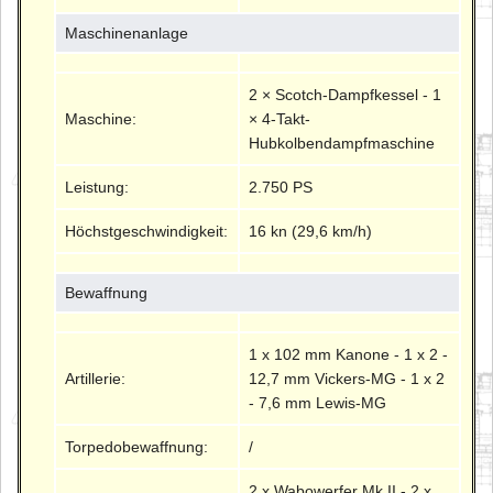
Maschinenanlage
2 × Scotch-Dampfkessel - 1
Maschine:
× 4-Takt-
Hubkolbendampfmaschine
Leistung:
2.750 PS
Höchstgeschwindigkeit:
16 kn (29,6 km/h)
Bewaffnung
1 x 102 mm Kanone - 1 x 2 -
Artillerie:
12,7 mm Vickers-MG - 1 x 2
- 7,6 mm Lewis-MG
Torpedobewaffnung:
/
2 x Wabowerfer Mk.II - 2 x