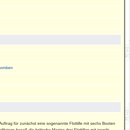
bomben
Auftrag für zunächst eine sogenannte Flottille mit sechs Booten
iegs besaß die britische Marine drei Flottillen mit jeweils