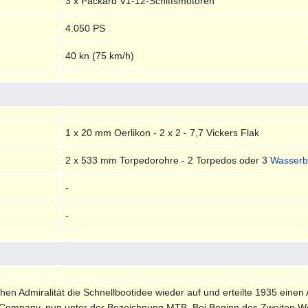
3 x Packard V1-12-Schiffsmotoren
4.050 PS
40 kn (75 km/h)
1 x 20 mm Oerlikon - 2 x 2 - 7,7 Vickers Flak
2 x 533 mm Torpedorohre - 2 Torpedos oder 3
Wasser
-
-
hen Admiralität die Schnellbootidee wieder auf und erteilte 1935 einen 
 Company, nun unter der Bezeichnung MTB. Bei Beginn des Zweiten Weltkr