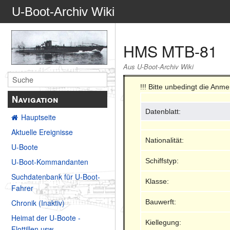
U-Boot-Archiv Wiki
HMS MTB-81
Aus U-Boot-Archiv Wiki
!!! Bitte unbedingt die Anm
Navigation
Datenblatt:
Hauptseite
Aktuelle Ereignisse
Nationalität:
U-Boote
Schiffstyp:
U-Boot-Kommandanten
Suchdatenbank für U-Boot-
Klasse:
Fahrer
Bauwerft:
Chronik (Inaktiv)
Heimat der U-Boote -
Kiellegung:
Flottillen usw.