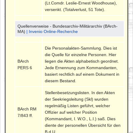
(Lt.Comdr. Leslie-Ernest Woodhouse),
versenkt. (Totalverlust, 51 Tote).
Quellenverweise - Bundesarchiv-Militärarchiv (BArch-
MA)
| Invenio Online-Recherche
Die Personalakten-Sammlung. Dies ist
die Quelle für einzelne Personen. Hier
BArch
liegen die Akten alphabetisch geordnet.
PERS 6
Jede Ernennung zum Kommandanten,
basiert rechtlich auf einem Dokument in
diesem Bestand.
Stellenbesetzungslisten. In den Akten
der Seekriegsleitung (Skl) wurden
regelmäßig Listen geführt, welcher
BArch RM
Offizier auf welcher Position
7/843 ff.
(Kommandant, I. W.O., L.I.) saß. Dies
diente der personellen Übersicht für den
B.d.U.