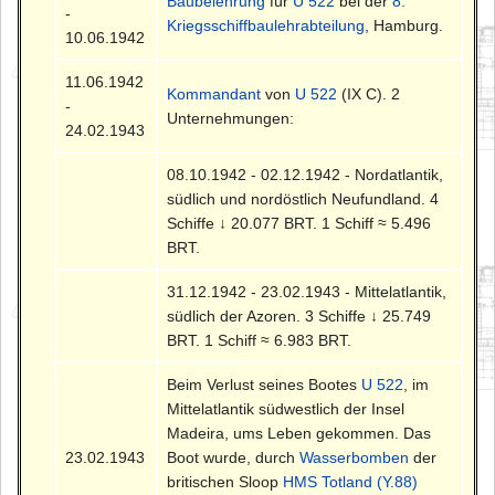
Baubelehrung
für
U 522
bei der
8.
-
Kriegsschiffbaulehrabteilung
, Hamburg.
10.06.1942
11.06.1942
Kommandant
von
U 522
(IX C). 2
-
Unternehmungen:
24.02.1943
08.10.1942 - 02.12.1942 - Nordatlantik,
südlich und nordöstlich Neufundland. 4
Schiffe ↓ 20.077 BRT. 1 Schiff ≈ 5.496
BRT.
31.12.1942 - 23.02.1943 - Mittelatlantik,
südlich der Azoren. 3 Schiffe ↓ 25.749
BRT. 1 Schiff ≈ 6.983 BRT.
Beim Verlust seines Bootes
U 522
, im
Mittelatlantik südwestlich der Insel
Madeira, ums Leben gekommen. Das
23.02.1943
Boot wurde, durch
Wasserbomben
der
britischen Sloop
HMS Totland (Y.88)