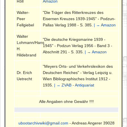
Röll
Amazon
Walter-
"Die Träger des Ritterkreuzes des
Peer
Eisernen Kreuzes 1939-1945" - Podzun-
Fellgiebel
Pallas Verlag 1988 - S. 385.
| → Amazon
Walter
"Die deutsche Kriegsmarine 1939 -
Lohmann/Hans
1945" - Podzun Verlag 1956 - Band 3 -
H.
Abschnitt 291 - S. 335.
| → Amazon
Hildebrand
"Meyers Orts- und Verkehrslexikon des
Dr. Erich
Deutschen Reiches" - Verlag Leipzig u.
Uetrecht
Wien Bibliographisches Institut 1912 -
1935.
| → ZVAB - Antiquariat
Alle Angaben ohne Gewähr !!!!
ubootarchivwiki@gmail.com
- Andreas Angerer 39028