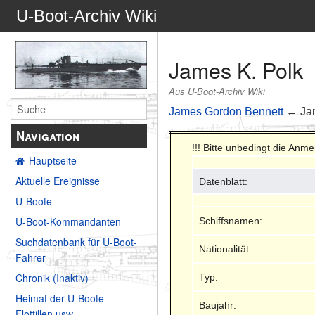
U-Boot-Archiv Wiki
James K. Polk
Aus U-Boot-Archiv Wiki
James Gordon Bennett
← Jam
Navigation
!!! Bitte unbedingt die An
Hauptseite
Aktuelle Ereignisse
Datenblatt:
U-Boote
U-Boot-Kommandanten
Schiffsnamen:
Suchdatenbank für U-Boot-
Nationalität:
Fahrer
Chronik (Inaktiv)
Typ:
Heimat der U-Boote -
Baujahr:
Flottillen usw.