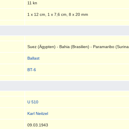
11 kn
1 x 12 cm, 1 x 7,6 cm, 8 x 20 mm
Suez (Ägypten) - Bahia (Brasilien) - Paramaribo (Surin
Ballast
BT-6
U 510
Karl Neitzel
09.03.1943