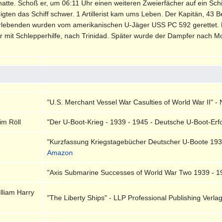
hatte. Schoß er, um 06:11 Uhr einen weiteren Zweierfächer auf ein Schi
ten das Schiff schwer. 1 Artillerist kam ums Leben. Der Kapitän, 43 Be
erlebenden wurden vom amerikanischen U-Jäger USS PC 592 gerettet. 
er mit Schlepperhilfe, nach Trinidad. Später wurde der Dampfer nach M
"U.S. Merchant Vessel War Casulties of World War II" - 
im Röll
"Der U-Boot-Krieg - 1939 - 1945 - Deutsche U-Boot-Erfol
"Kurzfassung Kriegstagebücher Deutscher U-Boote 1939 
Amazon
"Axis Submarine Successes of World War Two 1939 - 19
lliam Harry
"The Liberty Ships" - LLP Professional Publishing Verla