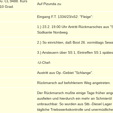
u. CL 9488. Kurs
Auf Pizunda zu.
10 Grad.
Eingang F.T. 1334/23/x52: "Fleige":
1.) 23.2. 19.00 Uhr Antritt Rückmarsches aus 
Südkante Nordweg.
2.) So einrichten, daß Boot 26. vormittags Sewa e
3.) Ansteuern über SS 1, Eintreffen SS 1 spät
-U-Chef-
Austritt aus Op.-Gebiet "Schlange".
Rückmarsch auf befohlenem Weg angetreten.
Der Rückmarsch mußte einige Tage früher ange
ausfielen und hierdurch ein mehr an Schmieröl
unbrauchbar. So wurden aus Stb.-Diesel Lager 
tägliche Triebswerkskontrolle und unermüdlich