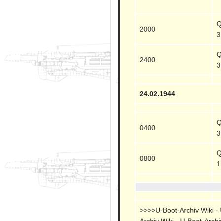
Q
2000
3
Q
2400
3
24.02.1944
Q
0400
3
Q
0800
1
>>>>U-Boot-Archiv Wiki - U
Archiv Wiki - U-Boot-Archi