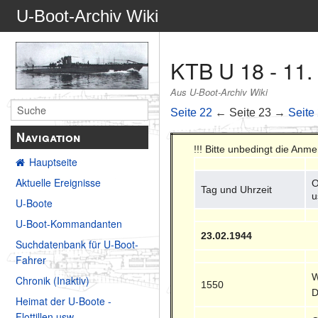
U-Boot-Archiv Wiki
KTB U 18 - 11.
Aus U-Boot-Archiv Wiki
Seite 22
← Seite 23 →
Seite
Navigation
!!! Bitte unbedingt die Anm
Hauptseite
Aktuelle Ereignisse
O
Tag und Uhrzeit
u
U-Boote
U-Boot-Kommandanten
23.02.1944
Suchdatenbank für U-Boot-
Fahrer
W
Chronik (Inaktiv)
1550
D
Heimat der U-Boote -
Flottillen usw.