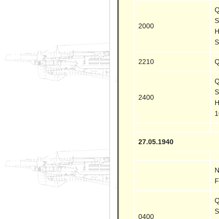
Q
S
2000
H
S
2210
Q
Q
S
2400
H
1
27.05.1940
N
F
Q
S
0400