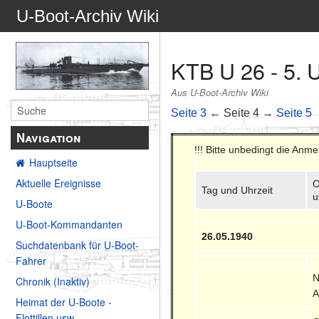
U-Boot-Archiv Wiki
KTB U 26 - 5. 
Aus U-Boot-Archiv Wiki
Seite 3
← Seite 4 →
Seite 5
Navigation
!!! Bitte unbedingt die Anm
Hauptseite
Aktuelle Ereignisse
O
Tag und Uhrzeit
u
U-Boote
U-Boot-Kommandanten
26.05.1940
Suchdatenbank für U-Boot-
Fahrer
N
Chronik (Inaktiv)
A
Heimat der U-Boote -
Flottillen usw.