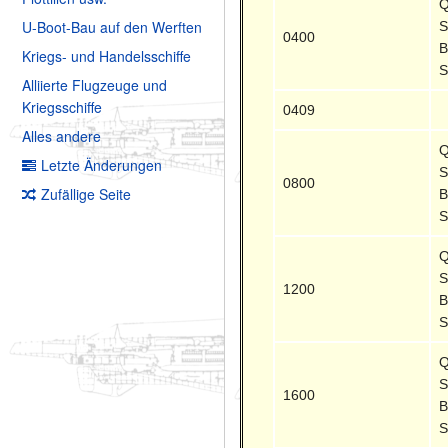
Q
U-Boot-Bau auf den Werften
S
0400
B
Kriegs- und Handelsschiffe
S
Alliierte Flugzeuge und
Kriegsschiffe
0409
Alles andere
Q
Letzte Änderungen
S
0800
Zufällige Seite
B
S
Q
S
1200
B
S
Q
S
1600
B
S