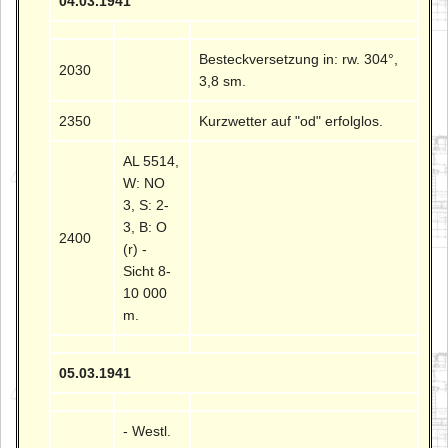
04.03.1941
Besteckversetzung in: rw. 304°,
2030
3,8 sm.
2350
Kurzwetter auf "od" erfolglos.
AL 5514,
W: NO
3, S: 2-
3, B: O
2400
(r) -
Sicht 8-
10 000
m.
05.03.1941
- Westl.