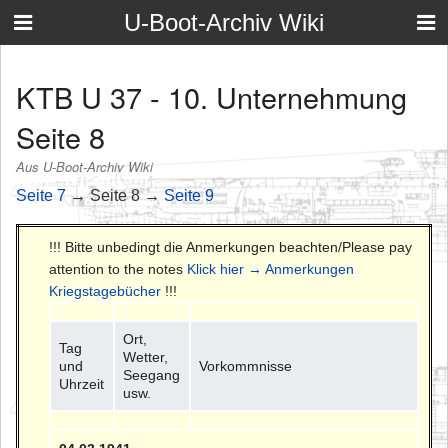
U-Boot-Archiv Wiki
KTB U 37 - 10. Unternehmung
Seite 8
Aus U-Boot-Archiv Wiki
Seite 7
→ Seite 8 →
Seite 9
!!! Bitte unbedingt die Anmerkungen beachten/Please pay
attention to the notes
Klick hier → Anmerkungen
Kriegstagebücher
!!!
Ort,
Tag
Wetter,
und
Vorkommnisse
Seegang
Uhrzeit
usw.