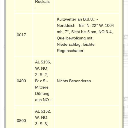
Rockalls
-
Kurzwetter an B.d.U.:
-
Norddeich - 55° N, 22° W, 1004
mb, 7°, Sicht bis 5 sm, NO 3-4,
0017
Quellbewölkung mit
Niederschlag, leichte
Regenschauer.
AL 5196,
W: NO
2, S: 2,
0400
B: c 5 -
Nichts Besonderes.
Mittlere
Dünung
aus NO -
AL 5152,
W: NO
0800
3, S: 3,