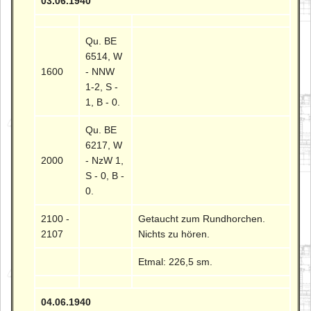
03.06.1940
Qu. BE
6514, W
1600
- NNW
1-2, S -
1, B - 0.
Qu. BE
6217, W
2000
- NzW 1,
S - 0, B -
0.
2100 -
Getaucht zum Rundhorchen.
2107
Nichts zu hören.
Etmal: 226,5 sm.
04.06.1940