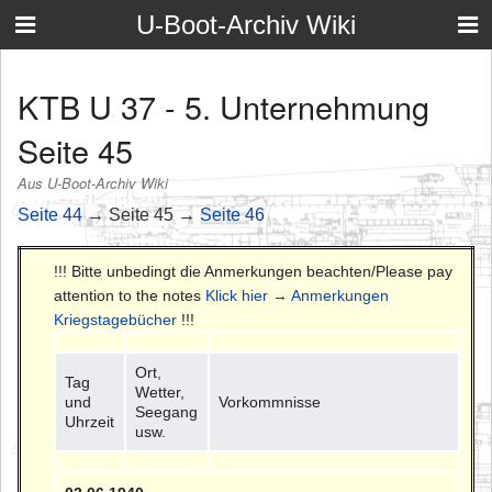
U-Boot-Archiv Wiki
KTB U 37 - 5. Unternehmung
Seite 45
Aus U-Boot-Archiv Wiki
Seite 44
→ Seite 45 →
Seite 46
!!! Bitte unbedingt die Anmerkungen beachten/Please pay
attention to the notes
Klick hier → Anmerkungen
Kriegstagebücher
!!!
Ort,
Tag
Wetter,
und
Vorkommnisse
Seegang
Uhrzeit
usw.