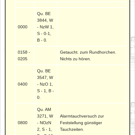
Qu. BE
3844, W
0000
- NzW 1,
S - 0-1,
B - 0.
0158 -
Getaucht. zum Rundhorchen.
0205
Nichts zu hören.
Qu. BE
3547, W
0400
- NzO 1,
S - 1, B -
0.
Qu. AM
3271, W
Alarmtauchversuch zur
0800
- NOzN
Feststellung günstiger
2, S - 1,
Tauchzeiten.