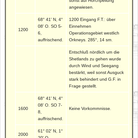
sonst auf Horchpeilung
angewiesen.
68° 41' N, 4°
1200 Eingang F.T.: über
08' O. SO 5-
Einnehmen
1200
6,
Operationsgebiet westlich
auffrischend.
Orkneys. 285°, 14 sm.
Entschluß nördlich um die
Shetlands zu gehen wurde
durch Wind und Seegang
bestärkt, weil sonst Ausguck
stark behindert und G.F. in
Frage gestellt.
68° 41' N, 4°
08' O. SO 7-
1600
Keine Vorkommnisse.
8,
auffrischend.
61° 02' N, 1°
2000
20' O.