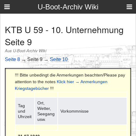
U-Boot-Archiv Wiki
KTB U 59 - 10. Unternehmung
Seite 9
Aus U-Boot-Archiv Wiki
Seite 8
→ Seite 9 →
Seite 10
!!! Bitte unbedingt die Anmerkungen beachten/Please pay
attention to the notes
Klick hier → Anmerkungen
Kriegstagebücher
!!!
Ort,
Tag
Wetter,
und
Vorkommnisse
Seegang
Uhrzeit
usw.