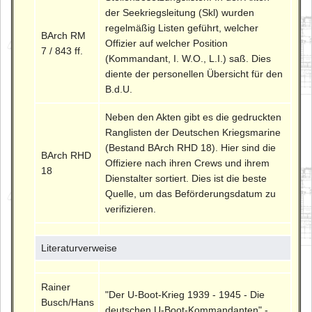
der Seekriegsleitung (Skl) wurden
regelmäßig Listen geführt, welcher
BArch RM
Offizier auf welcher Position
7 / 843 ff.
(Kommandant, I. W.O., L.I.) saß. Dies
diente der personellen Übersicht für den
B.d.U.
Neben den Akten gibt es die gedruckten
Ranglisten der Deutschen Kriegsmarine
(Bestand BArch RHD 18). Hier sind die
BArch RHD
Offiziere nach ihren Crews und ihrem
18
Dienstalter sortiert. Dies ist die beste
Quelle, um das Beförderungsdatum zu
verifizieren.
Literaturverweise
Rainer
"Der U-Boot-Krieg 1939 - 1945 - Die
Busch/Hans
deutschen U-Boot-Kommandanten" -