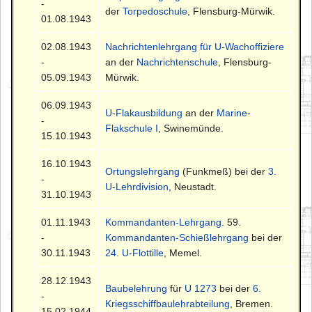
-
der
Torpedoschule
, Flensburg-Mürwik.
01.08.1943
02.08.1943
Nachrichtenlehrgang für U-Wachoffiziere
-
an der
Nachrichtenschule
, Flensburg-
05.09.1943
Mürwik.
06.09.1943
U-Flakausbildung
an der
Marine-
-
Flakschule I
, Swinemünde.
15.10.1943
16.10.1943
Ortungslehrgang
(Funkmeß) bei der
3.
-
U-Lehrdivision
, Neustadt.
31.10.1943
01.11.1943
Kommandanten-Lehrgang
. 59.
-
Kommandanten-Schießlehrgang
bei der
30.11.1943
24. U-Flottille
, Memel.
28.12.1943
Baubelehrung
für
U 1273
bei der
6.
-
Kriegsschiffbaulehrabteilung
, Bremen.
15.02.1944