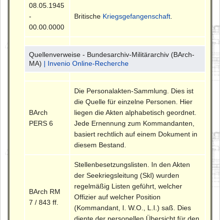
08.05.1945
-
Britische
Kriegsgefangenschaft
.
00.00.0000
Quellenverweise - Bundesarchiv-Militärarchiv (BArch-
MA)
| Invenio Online-Recherche
Die Personalakten-Sammlung. Dies ist
die Quelle für einzelne Personen. Hier
BArch
liegen die Akten alphabetisch geordnet.
PERS 6
Jede Ernennung zum Kommandanten,
basiert rechtlich auf einem Dokument in
diesem Bestand.
Stellenbesetzungslisten. In den Akten
der Seekriegsleitung (Skl) wurden
regelmäßig Listen geführt, welcher
BArch RM
Offizier auf welcher Position
7 / 843 ff.
(Kommandant, I. W.O., L.I.) saß. Dies
diente der personellen Übersicht für den