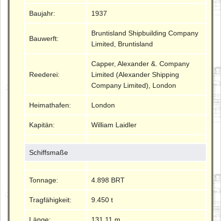
Baujahr:
1937
Bruntisland Shipbuilding Company
Bauwerft:
Limited, Bruntisland
Capper, Alexander &. Company
Reederei:
Limited (Alexander Shipping
Company Limited), London
Heimathafen:
London
Kapitän:
William Laidler
Schiffsmaße
Tonnage:
4.898 BRT
Tragfähigkeit:
9.450 t
Länge:
131.11 m