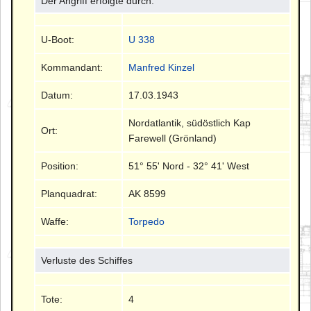
Der Angriff erfolgte durch:
U-Boot:
U 338
Kommandant:
Manfred Kinzel
Datum:
17.03.1943
Nordatlantik, südöstlich Kap
Ort:
Farewell (Grönland)
Position:
51° 55' Nord - 32° 41' West
Planquadrat:
AK 8599
Waffe:
Torpedo
Verluste des Schiffes
Tote:
4