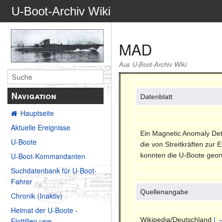
U-Boot-Archiv Wiki
MAD
Aus U-Boot-Archiv Wiki
Navigation
Datenblatt
Hauptseite
Aktuelle Ereignisse
Ein Magnetic Anomaly Dete
U-Boote
die von Streitkräften zu
konnten die U-Boote geor
U-Boot-Kommandanten
Suchdatenbank für U-Boot-
Fahrer
Quellenangabe
Chronik (Inaktiv)
Heimat der U-Boote -
Wikipedia/Deutschland
| 
Flottillen usw.