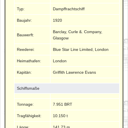
Typ:
Dampffrachtschiff
Baujahr:
1920
Barclay, Curle &. Company,
Bauwerft:
Glasgow
Reederei:
Blue Star Line Limited, London
Heimathafen:
London
Kapitän:
Griffith Lawrence Evans
Schiffsmaße
Tonnage:
7.951 BRT
Tragfähigkeit:
10.150 t
Länge:
141.73 m