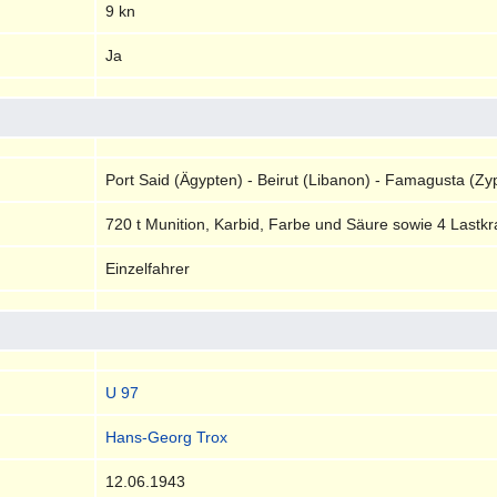
9 kn
Ja
Port Said (Ägypten) - Beirut (Libanon) - Famagusta (Zy
720 t Munition, Karbid, Farbe und Säure sowie 4 Lastk
Einzelfahrer
U 97
Hans-Georg Trox
12.06.1943