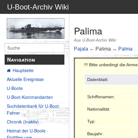
U-Boot-Archiv Wiki
Palima
Aus U-Boot-Archiv Wiki
Pajala
← Palima →
Palma
Navigation
!!! Bitte unbedingt die An
Hauptseite
Aktuelle Ereignisse
Datenblatt:
U-Boote
U-Boot-Kommandanten
Schiffsnamen:
Suchdatenbank für U-Boot-
Nationalität:
Fahrer
Chronik (Inaktiv)
Typ:
Heimat der U-Boote -
Baujahr:
Flottillen usw.