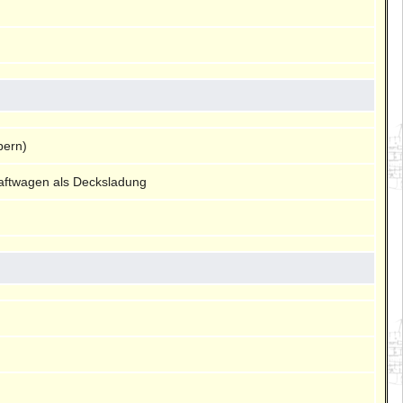
pern)
raftwagen als Decksladung