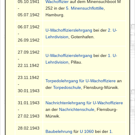
05.10.1941
Wachoffizier
auf dem Minensuchboot M
-
252 in der
5. Minensuchflottille
,
05.07.1942
Hamburg.
06.07.1942
U-Wachoffizierslehrgang
bei der
2. U-
-
Lehrdivision
, Gotenhafen.
26.09.1942
27.09.1942
U-Wachoffizierslehrgang
bei der
1. U-
-
Lehrdivision
, Pillau.
22.11.1942
23.11.1942
Torpedolehrgang für U-Wachoffiziere
an
-
der
Torpedoschule
, Flensburg-Mürwik.
30.01.1943
31.01.1943
Nachrichtenlehrgang für U-Wachoffiziere
-
an der
Nachrichtenschule
, Flensburg-
27.02.1943
Mürwik.
28.02.1943
Baubelehrung
für
U 1060
bei der
1.
-