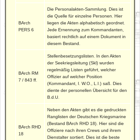
Die Personalakten-Sammlung. Dies ist
die Quelle für einzelne Personen. Hier
BArch
liegen die Akten alphabetisch geordnet.
PERS 6
Jede Ernennung zum Kommandanten,
basiert rechtlich auf einem Dokument in
diesem Bestand.
Stellenbesetzungslisten. In den Akten
der Seekriegsleitung (Skl) wurden
regelmäßig Listen geführt, welcher
BArch RM
Offizier auf welcher Position
7 / 843 ff.
(Kommandant, I. W.O., L.I.) saß. Dies
diente der personellen Übersicht für den
B.d.U.
Neben den Akten gibt es die gedruckten
Ranglisten der Deutschen Kriegsmarine
(Bestand BArch RHD 18). Hier sind die
BArch RHD
Offiziere nach ihren Crews und ihrem
18
Dienstalter sortiert. Dies ist die beste