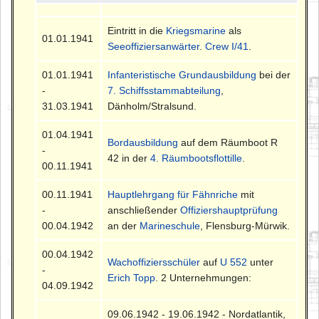
Eintritt in die
Kriegsmarine
als
01.01.1941
Seeoffiziersanwärter
.
Crew I/41
.
01.01.1941
Infanteristische Grundausbildung
bei der
-
7. Schiffsstammabteilung
,
31.03.1941
Dänholm/Stralsund.
01.04.1941
Bordausbildung
auf dem Räumboot R
-
42 in der
4. Räumbootsflottille
.
00.11.1941
00.11.1941
Hauptlehrgang für Fähnriche
mit
-
anschließender
Offiziershauptprüfung
00.04.1942
an der
Marineschule
, Flensburg-Mürwik.
00.04.1942
Wachoffiziersschüler
auf
U 552
unter
-
Erich Topp
. 2 Unternehmungen:
04.09.1942
09.06.1942 - 19.06.1942 - Nordatlantik,