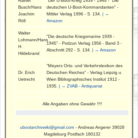
Rainer
"Der U-Boot-Krieg 1939 - 1945 - "Die
Busch/Hans
deutschen U-Boot-Kommandanten" -
Joachim
Mittler Verlag 1996 - S. 134.
| →
Röll
Amazon
Walter
"Die deutsche Kriegsmarine 1939 -
Lohmann/Hans
1945" - Podzun Verlag 1956 - Band 3 -
H.
Abschnitt 292 - S. 134.
| → Amazon
Hildebrand
"Meyers Orts- und Verkehrslexikon des
Dr. Erich
Deutschen Reiches" - Verlag Leipzig u.
Uetrecht
Wien Bibliographisches Institut 1912 -
1935.
| → ZVAB - Antiquariat
Alle Angaben ohne Gewähr !!!!
ubootarchivwiki@gmail.com
- Andreas Angerer 39028
Magdeburg Postfach 180132