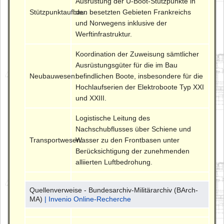
Ausrüstung der U-Boot-Stützpunkte in
Stützpunktaufbau:
den besetzten Gebieten Frankreichs
und Norwegens inklusive der
Werftinfrastruktur.
Koordination der Zuweisung sämtlicher
Ausrüstungsgüter für die im Bau
Neubauwesen:
befindlichen Boote, insbesondere für die
Hochlaufserien der Elektroboote Typ XXI
und XXIII.
Logistische Leitung des
Nachschubflusses über Schiene und
Transportwesen:
Wasser zu den Frontbasen unter
Berücksichtigung der zunehmenden
alliierten Luftbedrohung.
Quellenverweise - Bundesarchiv-Militärarchiv (BArch-
MA)
| Invenio Online-Recherche