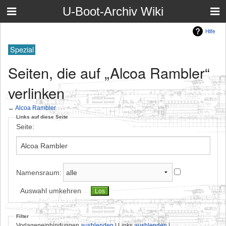
U-Boot-Archiv Wiki
Hilfe
Spezial
Seiten, die auf „Alcoa Rambler“
verlinken
←
Alcoa Rambler
Links auf diese Seite
Seite:
Namensraum:
Auswahl umkehren
Filter
Vorlageneinbindungen
ausblenden
| Links
ausblenden
|