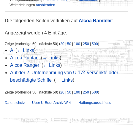
Weiterleitungen
ausblenden
Die folgenden Seiten verlinken auf
Alcoa Rambler
:
Angezeigt werden 4 Einträge.
Zeige (vorherige 50 | nächste 50) (
20
|
50
|
100
|
250
|
500
)
A
‎
(
← Links
)
Alcoa Puritan
‎
(
← Links
)
Alcoa Ranger
‎
(
← Links
)
Auf der 2. Unternehmung von U 174 versenkte oder
beschädigte Schiffe
‎
(
← Links
)
Zeige (vorherige 50 | nächste 50) (
20
|
50
|
100
|
250
|
500
)
Datenschutz
Über U-Boot-Archiv Wiki
Haftungsausschluss