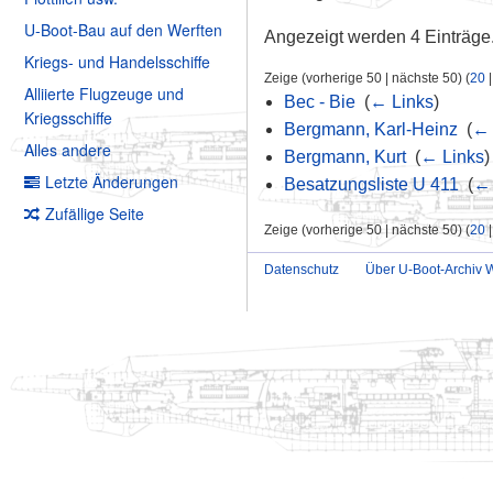
U-Boot-Bau auf den Werften
Angezeigt werden 4 Einträge
Kriegs- und Handelsschiffe
Zeige (vorherige 50 | nächste 50) (
20
Alliierte Flugzeuge und
Bec - Bie
‎
(
← Links
)
Kriegsschiffe
Bergmann, Karl-Heinz
‎
(
← 
Alles andere
Bergmann, Kurt
‎
(
← Links
)
Letzte Änderungen
Besatzungsliste U 411
‎
(
← 
Zufällige Seite
Zeige (vorherige 50 | nächste 50) (
20
Datenschutz
Über U-Boot-Archiv W