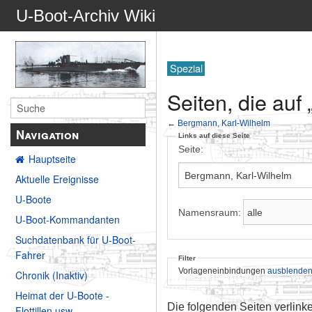
U-Boot-Archiv Wiki
Spezial
Seiten, die auf
←
Bergmann, Karl-Wilhelm
Navigation
Links auf diese Seite
Seite:
Hauptseite
Aktuelle Ereignisse
U-Boote
Namensraum:
U-Boot-Kommandanten
Suchdatenbank für U-Boot-
Fahrer
Filter
Vorlageneinbindungen
ausblende
Chronik (Inaktiv)
Heimat der U-Boote -
Die folgenden Seiten verlink
Flottillen usw.