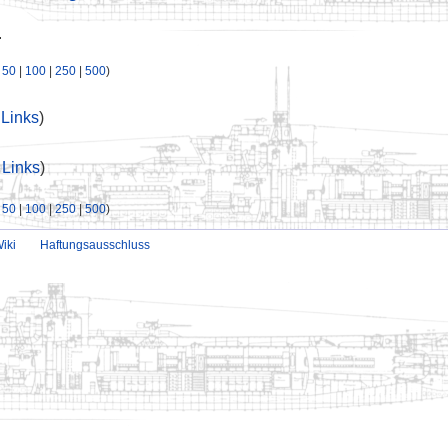
.
|
50
|
100
|
250
|
500
)
Links
)
Links
)
|
50
|
100
|
250
|
500
)
iki
Haftungsausschluss