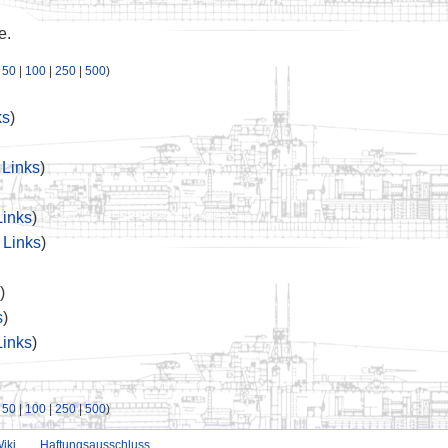
e.
|
50
|
100
|
250
|
500
)
ks
)
Links
)
inks
)
Links
)
)
s
)
inks
)
|
50
|
100
|
250
|
500
)
iki
Haftungsausschluss