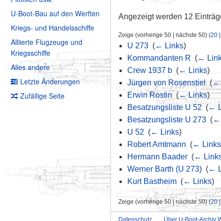
U-Boot-Bau auf den Werften
Angezeigt werden 12 Einträg
Kriegs- und Handelsschiffe
Zeige (vorherige 50 | nächste 50) (
20
Alliierte Flugzeuge und
U 273
‎
(
← Links
)
Kriegsschiffe
Kommandanten R
‎
(
← Lin
Alles andere
Crew 1937 b
‎
(
← Links
)
Letzte Änderungen
Jürgen von Rosenstiel
‎
(
← 
Zufällige Seite
Erwin Rostin
‎
(
← Links
)
Besatzungsliste U 52
‎
(
← L
Besatzungsliste U 273
‎
(
← 
U 52
‎
(
← Links
)
Robert Amtmann
‎
(
← Links
Hermann Baader
‎
(
← Link
Werner Barth (U 273)
‎
(
← L
Kurt Bastheim
‎
(
← Links
)
Zeige (vorherige 50 | nächste 50) (
20
Datenschutz
Über U-Boot-Archiv W