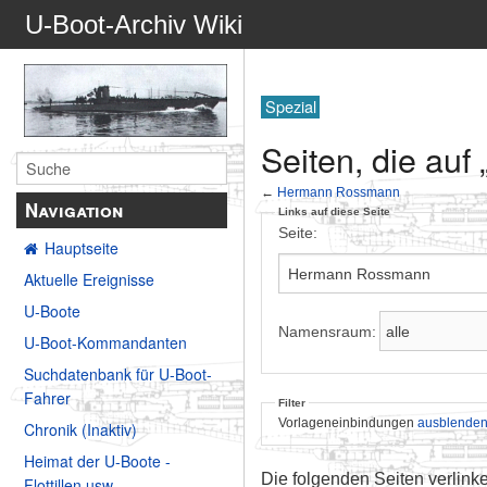
U-Boot-Archiv Wiki
Spezial
Seiten, die au
←
Hermann Rossmann
Navigation
Links auf diese Seite
Seite:
Hauptseite
Aktuelle Ereignisse
U-Boote
Namensraum:
U-Boot-Kommandanten
Suchdatenbank für U-Boot-
Fahrer
Filter
Vorlageneinbindungen
ausblende
Chronik (Inaktiv)
Heimat der U-Boote -
Die folgenden Seiten verlink
Flottillen usw.